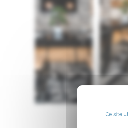
Ce site u